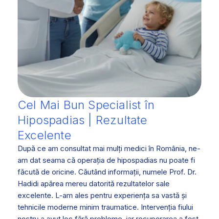
Cel Mai Bun Specialist în
Hipospadias | Rezultate
Excelente
După ce am consultat mai mulți medici în România, ne-
am dat seama că operația de hipospadias nu poate fi
făcută de oricine. Căutând informații, numele Prof. Dr.
Hadidi apărea mereu datorită rezultatelor sale
excelente. L-am ales pentru experiența sa vastă și
tehnicile moderne minim traumatice. Intervenția fiului
nostru a avut loc fără probleme, iar recuperarea a fost