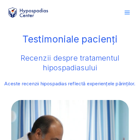
Skip
conținut
to
content
Testimoniale pacienți
Recenzii despre tratamentul
hipospadiasului
Aceste recenzii hipospadias reflectă experiențele părinților.