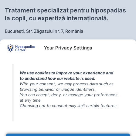
Tratament specializat pentru hipospadias
la copii, cu expertiză internațională.
București, Str. Zăgazului nr. 7, România
Str. Zăgazului nr. 7, București
Your Privacy Settings
Întrebări frecvente – Diagnostic, evaluare și informații
We use cookies to improve your experience and
generale
to understand how our website is used.
With your consent, we may process data such as
browsing behavior or unique identifiers.
Întrebări frecvente – Pregătire pentru operație și îngrijire
You can accept, deny, or manage your preferences
imediată
at any time.
Choosing not to consent may limit certain features.
Întrebări frecvente – Pregătire pentru operație și îngrijire post-
operatorie
Întrebări frecvente – Tehnici chirurgicale și proceduri pentru