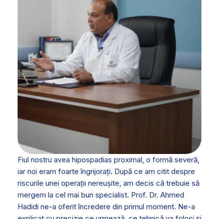
Fiul nostru avea hipospadias proximal, o formă severă,
iar noi eram foarte îngrijorați. După ce am citit despre
riscurile unei operații nereușite, am decis că trebuie să
mergem la cel mai bun specialist. Prof. Dr. Ahmed
Hadidi ne-a oferit încredere din primul moment. Ne-a
explicat cu precizie ce urmează, ce tehnică va folosi și