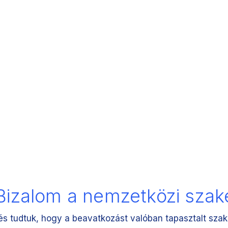
| Bizalom a nemzetközi sza
k, és tudtuk, hogy a beavatkozást valóban tapasztalt sz