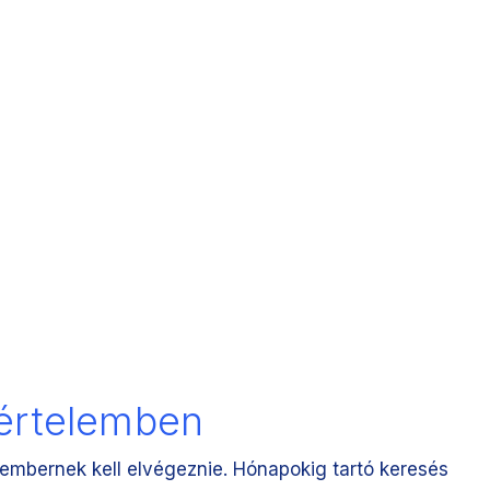
kértelemben
akembernek kell elvégeznie. Hónapokig tartó keresés