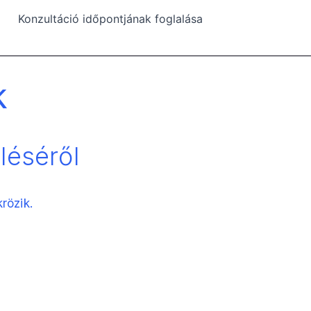
Konzultáció időpontjának foglalása
k
léséről
rözik.