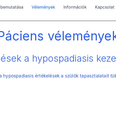
i bemutatása
Vélemények
Információk
Kapcsolat
Páciens véleménye
lések a hypospadiasis keze
a hypospadiasis értékelések a szülők tapasztalatait tük