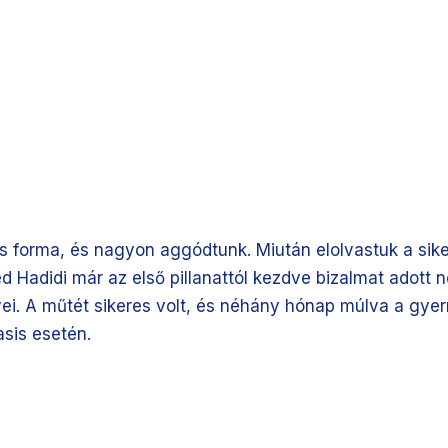
os forma, és nagyon aggódtunk. Miután elolvastuk a sik
d Hadidi már az első pillanattól kezdve bizalmat adott 
yei. A műtét sikeres volt, és néhány hónap múlva a gyerm
sis esetén.