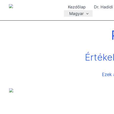
Megszakítás
Skip
Kezdőlap
Dr. Hadid
to
Magyar
content
Értéke
Ezek 