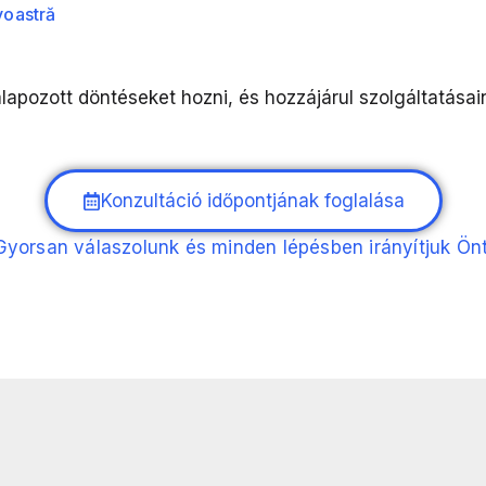
voastră
apozott döntéseket hozni, és hozzájárul szolgáltatásai
Konzultáció időpontjának foglalása
Gyorsan válaszolunk és minden lépésben irányítjuk Önt