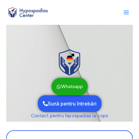
Skip
conținut
to
content
Whatsapp
Sună pentru întrebări
Contact pentru hipospadias la copii