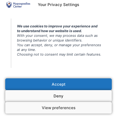
Str. Zăgazului nr. 7, București
Your Privacy Settings
Întrebări frecvente – Diagnostic, evaluare și informații
We use cookies to improve your experience and
generale
to understand how our website is used.
With your consent, we may process data such as
browsing behavior or unique identifiers.
Întrebări frecvente – Pregătire pentru operație și îngrijire
You can accept, deny, or manage your preferences
imediată
at any time.
Choosing not to consent may limit certain features.
Întrebări frecvente – Pregătire pentru operație și îngrijire post-
operatorie
Întrebări frecvente – Tehnici chirurgicale și proceduri pentru
Accept
hipospadias
Deny
https://www.hypospadias.net/en
View preferences