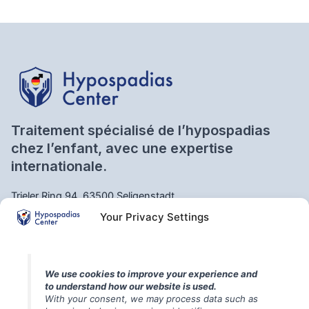
Traitement spécialisé de l’hypospadias
chez l’enfant, avec une expertise
internationale.
Trieler Ring 94, 63500 Seligenstadt
Your Privacy Settings
https://share.google/CNzlO8suq55FMrN09
We use cookies to improve your experience and
Questions fréquentes – Diagnostic, évaluation et
to understand how our website is used.
informations générales
With your consent, we may process data such as