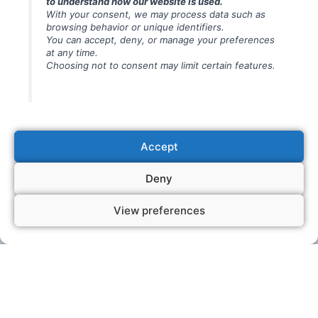
to understand how our website is used.
Συχνές ερωτήσεις – Διάγνωση, αξιολόγηση και γενικές
With your consent, we may process data such as
πληροφορίες
browsing behavior or unique identifiers.
You can accept, deny, or manage your preferences
at any time.
Συχνές ερωτήσεις – Προετοιμασία για το χειρουργείο και
Choosing not to consent may limit certain features.
άμεση φροντίδα
Συχνές ερωτήσεις – Μετεγχειρητική φροντίδα
Accept
Συχνές ερωτήσεις – Χειρουργικές τεχνικές και διαδικασίες
Deny
https://www.hypospadias.net/en
View preferences
English
(
Αγγλικά
)
Română
(
Ρουμανικά
)
Magyar
(
Ουγγρικά
)
Ελληνικά
Français
(
Γαλλικά
)