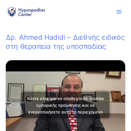
στο
Μετάβαση
περιεχόμενο
στο
περιεχόμενο
Δρ. Ahmed Hadidi – Διεθνής ειδικός
στη θεραπεία της υποσπαδίας
Κάντε κλικ για να αποδεχτείτε cookies
εμπορικής προώθησης και να
ενεργοποιήσετε αυτό το περιεχόμενο